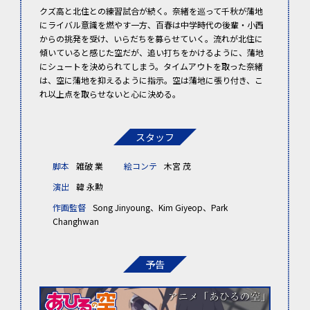
クズ高と北住との練習試合が続く。奈緒を巡って千秋が蒲地
にライバル意識を燃やす一方、百春は中学時代の後輩・小西
からの挑発を受け、いらだちを募らせていく。流れが北住に
傾いていると感じた空だが、追い打ちをかけるように、蒲地
にシュートを決められてしまう。タイムアウトを取った奈緒
は、空に蒲地を抑えるように指示。空は蒲地に張り付き、こ
れ以上点を取らせないと心に決める。
スタッフ
脚本
雑破 業
絵コンテ
木宮 茂
演出
韓 永勲
作画監督
Song Jinyoung、Kim Giyeop、Park
Changhwan
予告