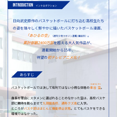
INTRODUCTION
イントロダクション
日向武史原作のバスケットボールに打ち込む高校生たち
の姿を瑞々しく鮮やかに描いたバスケットボール漫画、
「あひるの空」
。
（週刊少年マガジン連載/講談社）
累計部数2400万部
を超える大人気作品が、
連載開始から15年、
待望の
初テレビアニメ化！
あらすじ
くるまたに そら
バスケットボールでは決して有利ではない小柄な体格の
車谷 空
。
身長を理由にスタメンに選ばれることのなかった空は、高校バスケ
部に期待を膨らませて
九頭龍高校、通称クズ高
に入学。
ところが
バスケ部はほとんど機能停止状態
。とてもバスケをできる
環境ではなかった。