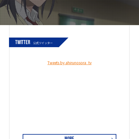
TWITTER
公式ツイッター
Tweets by ahirunosora_tv
MORE