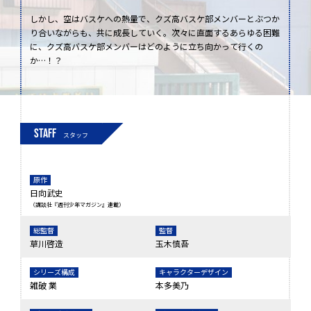
しかし、空はバスケへの熱量で、クズ高バスケ部メンバーとぶつか
り合いながらも、共に成長していく。次々に直面するあらゆる困難
に、クズ高バスケ部メンバーはどのように立ち向かって行くの
か…！？
STAFF
スタッフ
原作
日向武史
（講談社『週刊少年マガジン』連載）
総監督
監督
草川啓造
玉木慎吾
シリーズ構成
キャラクターデザイン
雑破 業
本多美乃