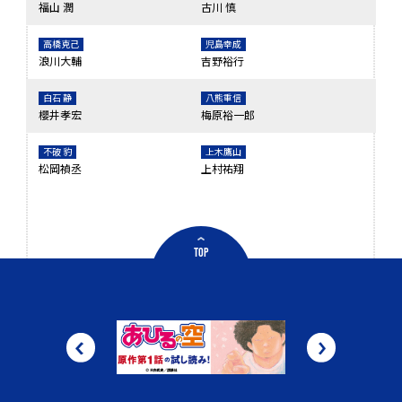
福山 潤
古川 慎
高橋克己
児島幸成
浪川大輔
吉野裕行
白石 静
八熊重信
櫻井孝宏
梅原裕一郎
不破 豹
上木鷹山
松岡禎丞
上村祐翔
TOP