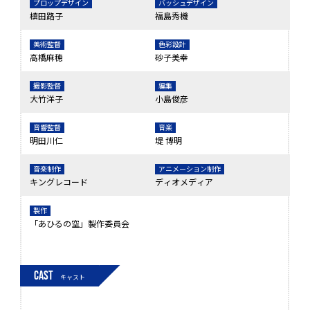
プロップデザイン
バッシュデザイン
槙田路子
福島秀機
美術監督
色彩設計
高橋麻穂
砂子美幸
撮影監督
編集
大竹洋子
小島俊彦
音響監督
音楽
明田川仁
堤 博明
音楽制作
アニメーション制作
キングレコード
ディオメディア
製作
「あひるの空」製作委員会
CAST
キャスト