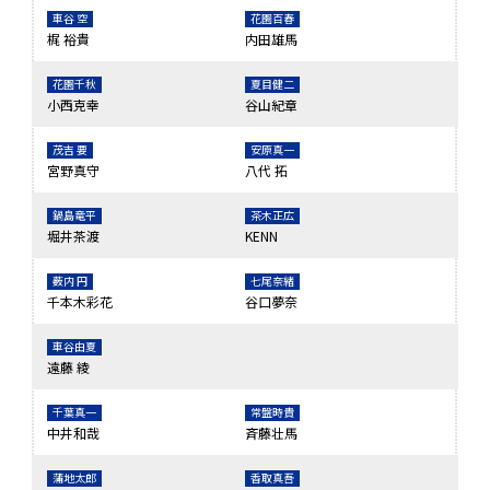
車谷 空
花園百春
梶 裕貴
内田雄馬
花園千秋
夏目健二
小西克幸
谷山紀章
茂吉 要
安原真一
宮野真守
八代 拓
鍋島竜平
茶木正広
堀井茶渡
KENN
薮内 円
七尾奈緒
千本木彩花
谷口夢奈
車谷由夏
遠藤 綾
千葉真一
常盤時貴
中井和哉
斉藤壮馬
蒲地太郎
香取真吾