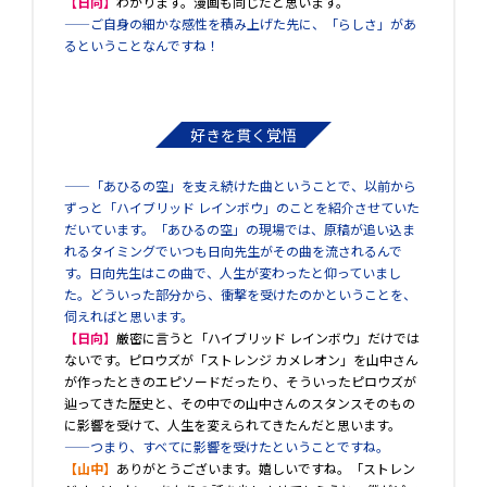
【日向】
わかります。漫画も同じだと思います。
――ご自身の細かな感性を積み上げた先に、「らしさ」があ
るということなんですね！
好きを貫く覚悟
――「あひるの空」を支え続けた曲ということで、以前から
ずっと「ハイブリッド レインボウ」のことを紹介させていた
だいています。「あひるの空」の現場では、原稿が追い込ま
れるタイミングでいつも日向先生がその曲を流されるんで
す。日向先生はこの曲で、人生が変わったと仰っていまし
た。どういった部分から、衝撃を受けたのかということを、
伺えればと思います。
【日向】
厳密に言うと「ハイブリッド レインボウ」だけでは
ないです。ピロウズが「ストレンジ カメレオン」を山中さん
が作ったときのエピソードだったり、そういったピロウズが
辿ってきた歴史と、その中での山中さんのスタンスそのもの
に影響を受けて、人生を変えられてきたんだと思います。
――つまり、すべてに影響を受けたということですね。
【山中】
ありがとうございます。嬉しいですね。「ストレン