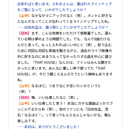
出来ればと思います。さわおさんは、選ばれたラインナップ
をご覧になって、いかがでしたでしょうか？
【山中】
なかなかマニアックだなと（笑）。ホントに好きな
人なんだなってことが伝わってくるラインナップでしたね。
――日向先生は、選ぶ側としていかがでしたでしょうか？
【日向】
まず、こんな依頼をいただけて感無量でした。選ん
でいる時は夢のような時間でした。でも、なんで8曲だけな
んだと思って。もっと入れればいいのにと（笑）。絞り込む
ために何回も何回も原曲を聴きながら、過去のライブ映像の
中に好きなのにあまり入ってなかったりする曲を中心に選び
ました。「THAT HOUSE」なんかは、ファンはみんな聞きた
かったと思います。あんなに優しい声で歌ってた「THAT
HOUSE」が、今どう聞こえるんだろうという興味もあります
ね。
【山中】
なるほど。つまりなにが言いたいかというと
（笑）？
【日向】
俺、いい仕事したなと（笑）。
【山中】
いい仕事したと思う！ 本当にガチな選曲ばっかりブ
ッこんでるからね（笑）。他のファンにも「日向先生、流
石！なるほど！」って思ってもらえるんじゃないかな。俺も
楽しみです。
――本日は、ありがとうございました！