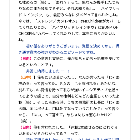
た揉めるの（笑）。「あれ？」って。俺なんか握手したつも
りなのにまた揉めてるぞと。それの繰り返し。「ハイブリッ
ド レインボウ」も、最初みんなにダメだって言われたしね。
今では、「ストレンジ カメレオン」はMr.Childrenがカバーし
てくれたりとか、「ハイブリッド レインボウ」はBUMP OF
CHICKENがカバーしてくれたりして、本当にありがたいよ
ね。
――凄い話をありがとうございます。覚悟を決めてから、貫
き通す意志の強さがわかるエピソードですね。
【日向】
この意志と覚悟に、俺がめちゃめちゃ影響を受けて
いるということです。
――非常に納得しました……！
【山中】
】俺もだいぶ若かったし、なんか言ったら「じゃあ
辞める」って言ってた。男女の「じゃあ別れる」みたいな、
別れてもいい覚悟を持ってる方が強いイニシアティブを握っ
てるような感じで、自分の権利をどんどん主張していったよ
ね（笑）。そしたらある時、うちの事務所の社長に「じゃあ
お前、金は出せよ、口は出すなっていうことか？」って言う
から、「はい」って答えて。めちゃめちゃ怒られたけど
（笑）。
【日向】
俺も言われました。「連載1本載せるのにどれぐら
いお金かかるかわかってる？」って。
――初めて知りました……。でも、たしかに先生も作品に関