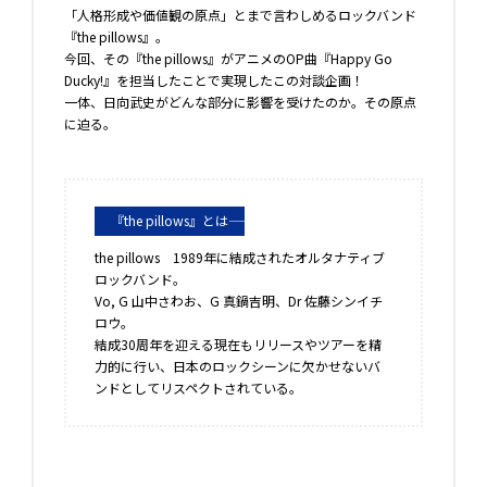
「人格形成や価値観の原点」とまで言わしめるロックバンド
『the pillows』。
今回、その『the pillows』がアニメのOP曲『Happy Go
Ducky!』を担当したことで実現したこの対談企画！
一体、日向武史がどんな部分に影響を受けたのか。その原点
に迫る―――。
『the pillows』とは―――
the pillows 1989年に結成されたオルタナティブ
ロックバンド。
Vo, G 山中さわお、G 真鍋吉明、Dr 佐藤シンイチ
ロウ。
結成30周年を迎える現在もリリースやツアーを精
力的に行い、日本のロックシーンに欠かせないバ
ンドとしてリスペクトされている。