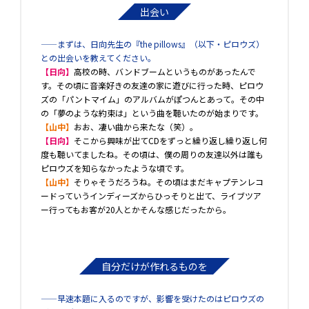
出会い
――まずは、日向先生の『the pillows』（以下・ピロウズ）
との出会いを教えてください。
【日向】
高校の時、バンドブームというものがあったんで
す。その頃に音楽好きの友達の家に遊びに行った時、ピロウ
ズの「パントマイム」のアルバムがぽつんとあって。その中
の「夢のような約束は」という曲を聴いたのが始まりです。
【山中】
おお、凄い曲から来たな（笑）。
【日向】
そこから興味が出てCDをずっと繰り返し繰り返し何
度も聴いてましたね。その頃は、僕の周りの友達以外は誰も
ピロウズを知らなかったような頃です。
【山中】
そりゃそうだろうね。その頃はまだキャプテンレコ
ードっていうインディーズからひっそりと出て、ライブツア
ー行ってもお客が20人とかそんな感じだったから。
自分だけが作れるものを
――早速本題に入るのですが、影響を受けたのはピロウズの