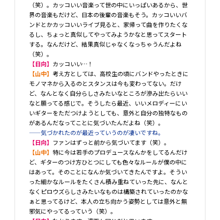
（笑）。カッコいい音楽って世の中にいっぱいあるから、世
界の音楽もだけど、日本の後輩の音楽もそう。カッコいいバ
ンドとかカッコいいライブ見ると、家帰って曲を作りたくな
るし、ちょっと真似してやってみようかなと思ってスタート
する。なんだけど、結果真似じゃなくなっちゃうんだよね
（笑）。
【日向】
カッコいい…！
【山中】
考え方としては、高校生の頃にバンドやったときに
モノマネから入るのとスタンスは今も変わってない。だけ
ど、なんとなく自分らしさみたいなところが滲み出たらいい
なと願ってる感じで。そうしたら最近、いいメロディーにい
いギターをただつけようとしても、意外と自分の独特なもの
があるんだなってことに気づいたんだよね（笑）。
――気づかれたのが最近っていうのが凄いですね。
【日向】
ファンはずっと前から気づいてます（笑）。
【山中】
特に今は若手のプロデュースなんかをしてるんだけ
ど、ギターのつけ方ひとつにしても色々なルールが僕の中に
はあって。そのことになんか気づいてきたんですよ。そうい
った細かなルールをたくさん積み重ねていった先に、なんと
なくピロウズらしさみたいなものは構築されていったのかな
ぁと思ってるけど、本人の立ち向かう姿勢としては意外と無
邪気にやってるっていう（笑）。