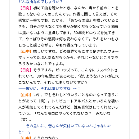
どんな所なのでしょうか？
【日向】
初めて曲を聴いたとき、なんか、当たり前のことを
歌ってないなって思ったんです。作品に関して言えば、その
感覚が一番ですね。だから、『あひるの空』を描いていると
きも、自分がやらなくても誰かが描くだろうなっていう漫画
は描かないように意識してます。30年間ピロウズを見てき
て、やっぱりその感覚は何も変わらなくて。それをいつもひ
しひしと感じながら、今も作品を作っています。
【山中】
嬉しいですね。どの世界でもこすり倒されたフォー
マットってたぶんあるだろうから、それじゃないところでや
ろうみたいなことですよね。
【日向】
そうですね。ピロウズって、こんなにリスペクトさ
れていて、30年も歴史があるのに、似たようなバンドが出て
こないんです。それって凄くないですか？
――確かに、それは凄いですね……！
【山中】
いや、でもそれもどういうことなのかなって思うこ
とがあって（笑）。トリビュートアルバムとかいろんな凄い
人が参加してくれてるんだけど、誰も真似はしてくれないっ
ていう。「なんでモロにやってくれないの？」みたいな
（笑）。
――その思いに、皆さんが気付いていないんじゃないか
と……。
【山中】
そうなのかな？