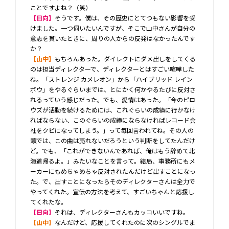
ことですよね？（笑）
【日向】
そうです。僕は、その歴史にとてつもない影響を受
けました。一つ伺いたいんですが、そこで山中さんが自分の
意志を貫いたときに、周りの人からの反発はなかったんです
か？
【山中】
もちろんあった。ダイレクトにダメ出しをしてくる
のは担当ディレクターで、ディレクターとはすごい喧嘩した
ね。「ストレンジ カメレオン」から「ハイブリッド レイン
ボウ」をやるぐらいまでは、とにかく何かやるたびに反対さ
れるっていう感じだった。でも、愛情はあった。「今のピロ
ウズが活動を続けるためには、これぐらいの成績に行かなけ
ればならない、このぐらいの成績にならなければレコード会
社をクビになってしまう。」って毎回言われてね。その人の
頭では、この曲は売れないだろうという判断をしてたんだけ
ど。でも、「これができないんであれば、俺はもう辞めて北
海道帰るよ。」みたいなことを言って。結局、事務所にもメ
ーカーにもめちゃめちゃ反対されたんだけど出すことになっ
た。で、出すことになったらそのディレクターさんは全力で
やってくれた。宣伝の方法を考えて、すごいちゃんと応援し
てくれたな。
【日向】
それは、ディレクターさんもカッコいいですね。
【山中】
なんだけど、応援してくれたのに次のシングルでま