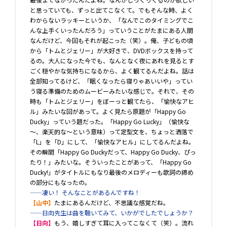
と思っていても、ずっと出てこなくて。でもそんな時、よく
わからないラッキーというか、「なんでこのタイミングでこ
んな上手くいったんだろう」っていうことがたまにある人間
なんだけど、今回もそれが起こった（笑）。俺、子どもの頃
から「トムとジェリー」が大好きで、DVDボックスを持って
るの。大人になった今でも、なんとなく夜にあれを見るとす
ごく穏やかな気持ちになるから、よく観てるんだよね。話は
全部知ってるけど、「眠くなったら寝りゃあいいや」ってい
う寝る準備のためのムービーみたいな感じで。それで、その
時も「トムとジェリー」をぼーっと観てたら、「愉快なアヒ
ル」みたいな回があって。よく見たら原題が「Happy Go
Ducky」っていう題だった。「Happy Go Lucky」（愉快な
～、楽天的な～という意味）って定型文を、ちょっと洒落で
「L」を「D」にして、「愉快なアヒル」にしてるんだよね。
その瞬間「Happy Go Duckyだって、Happy Go Ducky、ぴっ
たり！」みたいな。そういったことがあって、「Happy Go
Ducky!」がタイトルにもなり最後のメロディーも歌詞の締め
の部分にもなったの。
――凄い！ そんなことがあるんですね！
【山中】
たまにあるんだけど、不思議な感覚だね。
――日向先生は曲を聴いてみて、いかがでしたでしょうか？
【日向】
もう、嬉しすぎて耳に入ってこなくて（笑）。流れ