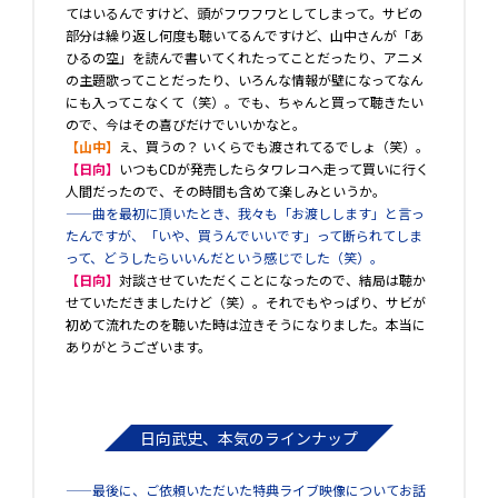
てはいるんですけど、頭がフワフワとしてしまって。サビの
部分は繰り返し何度も聴いてるんですけど、山中さんが「あ
ひるの空」を読んで書いてくれたってことだったり、アニメ
の主題歌ってことだったり、いろんな情報が壁になってなん
にも入ってこなくて（笑）。でも、ちゃんと買って聴きたい
ので、今はその喜びだけでいいかなと。
【山中】
え、買うの？ いくらでも渡されてるでしょ（笑）。
【日向】
いつもCDが発売したらタワレコへ走って買いに行く
人間だったので、その時間も含めて楽しみというか。
――曲を最初に頂いたとき、我々も「お渡しします」と言っ
たんですが、「いや、買うんでいいです」って断られてしま
って、どうしたらいいんだという感じでした（笑）。
【日向】
対談させていただくことになったので、結局は聴か
せていただきましたけど（笑）。それでもやっぱり、サビが
初めて流れたのを聴いた時は泣きそうになりました。本当に
ありがとうございます。
日向武史、本気のラインナップ
――最後に、ご依頼いただいた特典ライブ映像についてお話