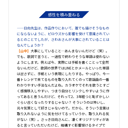
感性を積み重ねる
――日向先生は、作品作りにおいて、誰でも描けそうなもの
にならないように、ピロウズから影響を受けて意識されてい
るとのことでしたが、さわおさんが大事にされていることは
なんでしょうか？
【山中】
大事にしていること…あんまないんだけど（笑）。
でも、歌詞で言うと、一過性で終わりそうな単語は使わない
ようにします。例えば今、実際には手紙を書くことって全然
ないんだけど、歌詞の世界ではLINEとかメールといった単語
は出さずに、手紙という表現にしたりする。やっぱり、今一
番トレンドで来てるものを取り入れてくのって歌謡曲の一番
わかりやすい手法なんだよね。カラオケでそれを歌うとすご
く感情移入しやすい、つまり自分とリンクしやすいように作
ってあると思うんだけど、それって2、3年経つと恥ずかしい
ぐらい古くなったりするじゃない？ そういうのは怖いし、
元々気質として好きじゃないので。だから、そういう言葉は
取り入れないように気を付けてるっていうか、取り入れる気
がない（笑）。さっき日向さんに、凄くオリジナリティがあ
ると言っていただいたけど、結構すぐ影響受けるタイプで