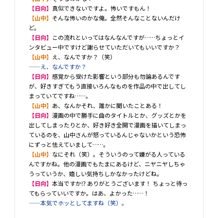
【日向】
真似できないですよ。怖いですもん！
【山中】
そんな怖いのかな俺。全然そんなことないんだけ
ど。
【日向】
この流れといってはなんなんですが……ちょっとイ
ンタビュー中ですけど謝らせていただいてもいいですか？
【山中】
え、なんですか？（笑）
――え、なんですか？
【日向】
感覚から受けた影響という部分も勿論あるんです
が、好きすぎてもう直接いろんなものを作品の中で出してし
まっていてですね……。
【山中】
あ、なんかそれ、誰かに聞いたことある！
【日向】
漫画の中で勝手に曲のタイトルとか、グッズとかを
出してしまったりとか、好き好き全開で漫画を描いてしまっ
ているのを、山中さんが怒っているんじゃないかという恐怖
にずっと怯えていまして……。
【山中】
なにそれ（笑）。そういうのって嫌がる人っている
んですかね。他の漫画でもたまにあるけど、ニヤニヤしちゃ
うっていうか、嬉しい気持ちしかなかったけどね。
【日向】
本当ですか⁉ ありがとうございます！ ちょっと待っ
てもらっていいですか。はあ、よかった……！
――本気でホッとしてますね（笑）。