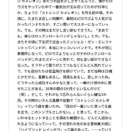
ジ カメレオン」あたりの話を少しさせてもらうと、僕がピロ
ウズをやっていた中で一番気分が沈み切ってたのが95年と
か、ちょうど「ストレンジ カメレオン」を作る前の頃。その
頃に、たまたま近しい同期や、最初はピロウズより人気がな
かったバンドたちが、すごい勢いで大スターになっていっ
た。でも、その時はまだ少し言い訳もできてた。「まあで
も、彼らはロックンロールバンドじゃないし」とか。でも、
またその頃に下北沢で出会ったミッシェル・ガン・エレファ
ントってバンドが、本当にカッコいいバンドで。それが同じ
事務所になって、ピロウズよりもっとガチのロックンロール
バンドがこれまたズドーンと売れて、何も言い訳ができなく
なった。そうやって周りがとてつもなくどんどん売れていっ
て、でも自分たちは低空飛行を続けていて。まだ当時は25歳
とかだから、葛藤もあるし、誘惑もあるし、苦しかったね。
どうやったら成功すんのかなと思って、一瞬だけ世の中に寄
せたことがある。30年の間の3か月ぐらいなんだけど
（笑）。そして、それがもう忘れらんないぐらい嫌な3か
月。その時のいろんな葛藤や反動で「ストレンジ カメレオ
ン」っていう曲を書いたの。「自分が一番いいと思ってる曲
を出す。このシンプルさしかない。」と思って。そこから、
いわゆるヒットすることを諦めた瞬間から、どんどん認めら
れるようになっていって。その流れの先のある意味集大成に
「ハイブリッド レインボウ」って曲があって。……っていう