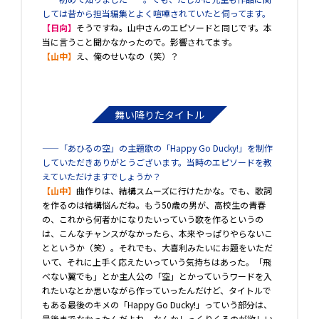
しては昔から担当編集とよく喧嘩されていたと伺ってます。
【日向】
そうですね。山中さんのエピソードと同じです。本
当に言うこと聞かなかったので。影響されてます。
【山中】
え、俺のせいなの（笑）？
舞い降りたタイトル
――「あひるの空」の主題歌の「Happy Go Ducky!」を制作
していただきありがとうございます。当時のエピソードを教
えていただけますでしょうか？
【山中】
曲作りは、結構スムーズに行けたかな。でも、歌詞
を作るのは結構悩んだね。もう50歳の男が、高校生の青春
の、これから何者かになりたいっていう歌を作るというの
は、こんなチャンスがなかったら、本来やっぱりやらないこ
とというか（笑）。それでも、大喜利みたいにお題をいただ
いて、それに上手く応えたいっていう気持ちはあった。「飛
べない翼でも」とか主人公の「空」とかっていうワードを入
れたいなとか思いながら作っていったんだけど、タイトルで
もある最後のキメの「Happy Go Ducky!」っていう部分は、
最後までなかったんだよね。なんかしっくりくるのが欲しい